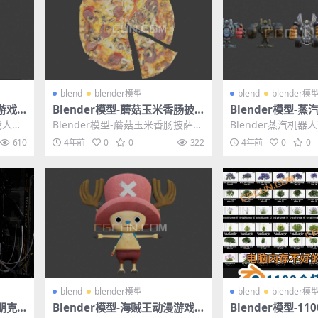
blend
blender模型
blend
blender模
漫游戏
Blender模型-蘑菇玉米香肠披
Blender模型-
萨3D模型文件格式blend
茨3D游戏人物模
戏人物
Blender模型-蘑菇玉米香肠披萨3
Blender蒸汽机器
Blen
D模型文件格式blend 其他推荐: B
人物模型素材 其他推荐:
610
4年前
0
0
322
4年前
0
0
l...
模...
blend
blender模型
blend
blender模
姬朋克
Blender模型-海贼王动漫游戏
Blender模型-1