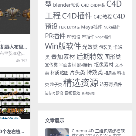
C4D
型
blender预设
C4D
C4D包装
工程
C4D插件
C4D
C4D教程
预设
Maya插件
FBX
Nuke插件
LUT预设
PR插件
PR预设
PS插件
Vegas插件
型
Win版软件
光效类
蒸汽机器人布里
卡通
包装类
型素材
人布里茨3D游戏
后期特效
叠加素材
图形类
类
 Blender
792
抠像素材
宣传类
平面素材
文本
影视制作
特效类
片头类
材质贴图
类
相册类
科技
精选资源
达芬奇插件
类
粒子类
音频音效
达芬奇预设
高清实拍
文章展示
型
Cinema 4D 三维包装建模软
100个左右植物
件C4D 2024.0.0 Win 中文