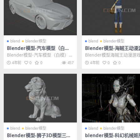
blend
blender模型
blend
blender模型
Blender模型-汽车模型（白
Blender模型-海贼王动
模）文件格式blend
人物乌索普3D模型素材
Blender模型-汽车模型（白模）
Blender模型海贼王动漫游
其他推荐: Blender模型-现代滑板
乌索普3D模型素材 其他推荐: 
4年前
0
0
457
4年前
0
0
车...
de...
blend
blender模型
blend
blender模型
Blender模型-狮子3D模型三维
blender模型-科幻机械