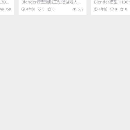
人物模型乔巴3D模型素材
树木资产库模型预
人3D模
Blender模型海贼王动漫游戏人物
Blender模型-11
-科幻
模型乔巴3D模型素材 其他推荐: Bl
木资产库模型预设
759
4年前
0
0
539
4年前
0
0
end...
后没有贴图...