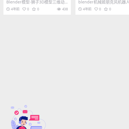
动物雕刻模型（白模）
风机器人3D模型blend
Blender模型-狮子3D模型三维动
blender机械姬朋克风机器
物雕刻模型（白模） 其他推荐： B
型 其他推荐: Blender模型
4年前
0
0
438
4年前
0
0
lend...
机...