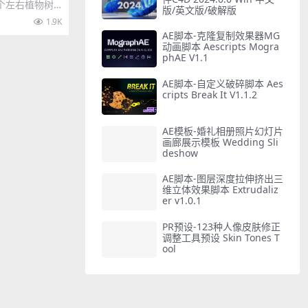
设合集
00个左右植物树
版/英文版/破解版
合集，注意打开
1.9K
AE脚本-克隆复制效果器MG
动画脚本 Aescripts Mogra
phAE V1.1
AE脚本-自定义破碎脚本 Aes
cripts Break It V1.1.2
AE模板-婚礼相册照片幻灯片
画廊展示模板 Wedding Sli
deshow
AE脚本-图层深度拉伸挤出三
维立体效果脚本 Extrudaliz
er v1.0.1
PR预设-123种人像皮肤修正
调整工具预设 Skin Tones T
ool