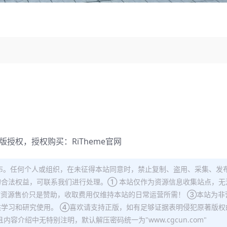
正版授权，授权购买：
RiTheme官网
布。任何个人或组织，在未征得本站同意时，禁止复制、盗用、采集、发
合法权益，可联系我们进行处理。① 本站仅作为资源信息收集站点，无
站资源售价只是赞助，收取费用仅维持本站的日常运营所需！ ③本站为非
学习和研究使用。 ④喜欢请支持正版，如有足够证据表明侵犯原著版权
容介绍中无特别注明，默认解压密码统一为"www.cgcun.com"