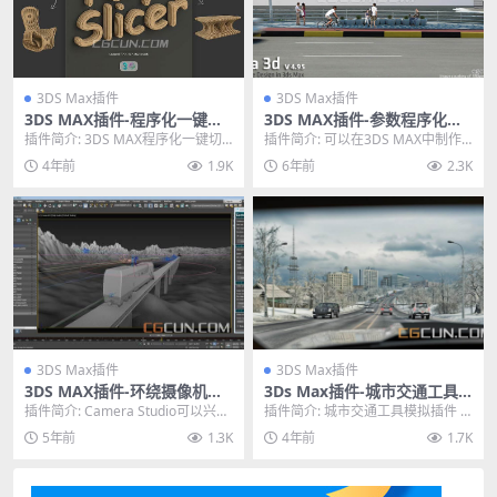
3DS Max插件
3DS Max插件
3DS MAX插件-程序化一键切
3DS MAX插件-参数程序化模
割切片插件 PolySlicer V1.01
型复制插件Para3d v4.95 For
插件简介: 3DS MAX程序化一键切
插件简介: 可以在3DS MAX中制作
3DS MAX
割切片插件 PolySlicer V1.0...
一些参数化，复杂的3D模型，例如
4年前
1.9K
6年前
2.3K
交织条纹等...
3DS Max插件
3DS Max插件
3DS MAX插件-环绕摄像机动
3Ds Max插件-城市交通工具
画插件 Crea3D Camera Stud
模拟插件 CityTraffic V2.038
插件简介: Camera Studio可以兴趣
插件简介: 城市交通工具模拟插件 Ci
io v1.0
破解版
点对焦环绕摄像机动画，一键生
tyTraffic V2.038是3ds ...
5年前
1.3K
4年前
1.7K
成，十...