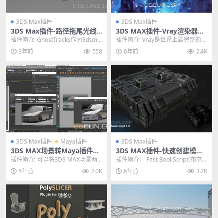
3DS Max插件
3DS Max插件
3DS Max插件-路径拖尾光线
3DS MAX插件-Vray渲染器插
刀光动画插件 Ghost Trails
件 V-Ray v5.00.03 WIN正式
插件简介: GhostTracks作为3dsma
插件简介: Vray是世界上最完整的3
破解版
x的动画挤出修改器，旨在提供出
D渲染工具，它可用于3ds Max中使
3年前
558
6年前
2.4K
色...
用。...
3DS Max插件
Maya插件
3DS Max插件
3DS MAX场景转Maya插件破
3DS MAX插件-快速创建模型
解版 MaxToMaya v2.9 for M
布尔插件 Fast Bool Script 1.
插件简介: 可以将3DS MAX场景两
插件简介： Fast Bool Script(布尔
aya
0 含使用教程
步转换成Maya场景，方便MAX和M
效果创建3dsmax插件)是一...
5年前
2.0K
6年前
3.2K
aya...