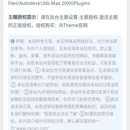
Files\Autodesk\3ds Max 20XX\Plugins
主题授权提示：
请在后台主题设置-主题授权-激活主题
的正版授权，授权购买：
RiTheme官网
声明：本站所有文章，如无特殊说明或标注，均为本站原
创发布。任何个人或组织，在未征得本站同意时，禁止复
制、盗用、采集、发布本站内容到任何网站、书籍等各类媒
体平台。如若本站内容侵犯了原著者的合法权益，可联系我
们进行处理。① 本站仅作为资源信息收集站点，无法保证资
源的可用及完整性，不提供任何资源安装使用及技术服务。
② 本站资源售价只是赞助，收取费用仅维持本站的日常运营
所需！ ③本站为非营利性网站，本站所有资源均来源于网友
投稿和互联网收集整理而来，仅供学习和研究使用。 ④喜欢
请支持正版，如有足够证据表明侵犯原著版权的，请及时联
系我们删除处理！“版权协议点此了解” ⑤如遇到加密压缩
包，且内容介绍中无特别注明，默认解压密码统一
为"www.cgcun.com"