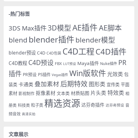
-热门标签
AE插件
AE脚本
3D模型
3DS Max插件
blender插件
blend
blender模型
C4D工程
C4D插件
blender预设
C4D
C4D包装
PR
C4D预设
C4D教程
Maya插件
FBX
Nuke插件
LUT预设
Win版软件
插件
光效类
PR预设
包
PS插件
Vegas插件
后期特效
叠加素材
图形类
卡通类
装类
宣传类
平面
特效类
片头类
抠像素材
材质贴图
素材
文本类
影视制作
相
精选资源
达芬奇插件
册类
科技类
粒子类
音
达芬奇预设
频音效
高清实拍
文章展示