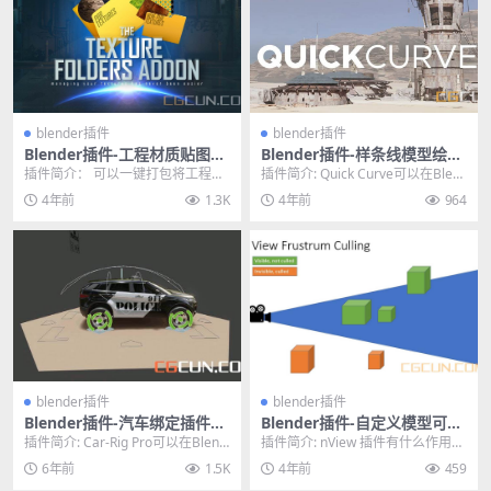
blender插件
blender插件
Blender插件-工程材质贴图打
Blender插件-样条线模型绘制
包整理插件 Texture Folders
插件 QuickCurve 2022 V2
插件简介： 可以一键打包将工程中
插件简介: Quick Curve可以在Blen
V2.0
所有的材质整理放到一个文件夹里
der视窗里直接绘制样条线模型，...
4年前
1.3K
4年前
964
面，防止贴图丢失等...
blender插件
blender插件
Blender插件-汽车绑定插件和
Blender插件-自定义模型可视
卡通材质着色器预设 Car-Rig
化渲染 nView V2.1.10
插件简介: Car-Rig Pro可以在Blend
插件简介: nView 插件有什么作用？
Pro“Blender Kit”v2.1b
er中做任何类型汽车的绑定，方...
使用插件nView可以让任何摄像机
6年前
1.5K
4年前
459
里出...