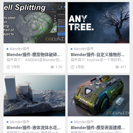
blender插件
blender插件
Blender插件-模型物体破碎组
Blender插件-自定义植物形状
合特效插件 ANIMAX For Ble
外观 Anytree v1.6.0–Trees
插件简介： ANIMAX是Blender的
插件简介: Anytree是一个很好的工
nder
With Any Shape
程序动画系统，可简化多个对象的
具，可以帮助您建模或绘制树的大
5年前
1.7K
3年前
471
动画制作...
致形状，并...
blender插件
blender插件
Blender插件-液体流体水花模
Blender插件-模型表面建模贴
拟插件 FLIP Fluids v1.5.0
图插件 DecalMachine V2.3.0
插件简介: FLIP Fluids 插件是一个工
插件简介： DECALmachine可以直