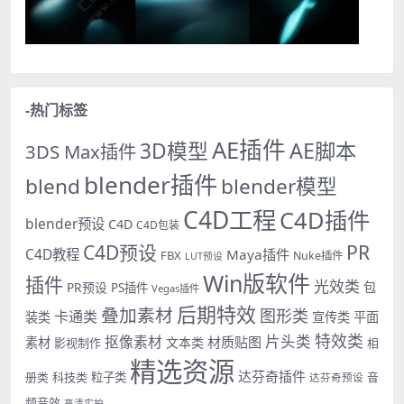
-热门标签
AE插件
AE脚本
3D模型
3DS Max插件
blender插件
blend
blender模型
C4D工程
C4D插件
blender预设
C4D
C4D包装
PR
C4D预设
C4D教程
Maya插件
FBX
Nuke插件
LUT预设
Win版软件
插件
光效类
PR预设
包
PS插件
Vegas插件
后期特效
叠加素材
图形类
卡通类
装类
宣传类
平面
特效类
片头类
抠像素材
材质贴图
素材
文本类
影视制作
相
精选资源
达芬奇插件
册类
科技类
粒子类
音
达芬奇预设
频音效
高清实拍