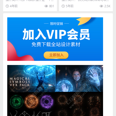
For Blender 2.83+
具，可帮助您在 Blender ...
接在模型的表面进行贴图建模，可
4年前
801
5年前
2.5K
视化操作...