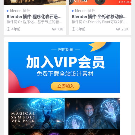
blender插件
blender插件
Blender插件-程序化岩石悬崖
Blender插件-坐标轴移动修改
生成器插件 Procedural Rock
插件 Friendly Pivot v0.2.21
插件简介: 程序化、基于节点的着色
插件简介: Friendly Pivot可以对Ble
Generator
For Blender 2.8+
器可轻松生成无限数量的岩石或悬
nder中的坐标轴进行移动旋...
4年前
738
6年前
2.3K
崖。它使用微位移...