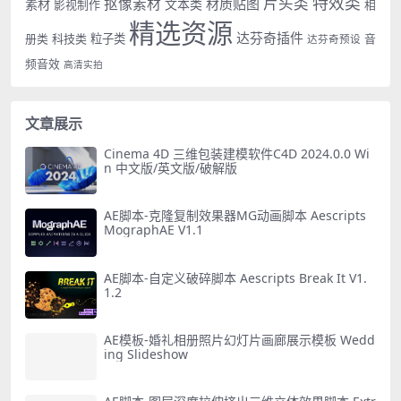
特效类
片头类
抠像素材
材质贴图
素材
文本类
影视制作
相
精选资源
达芬奇插件
册类
科技类
粒子类
音
达芬奇预设
频音效
高清实拍
文章展示
Cinema 4D 三维包装建模软件C4D 2024.0.0 Wi
n 中文版/英文版/破解版
AE脚本-克隆复制效果器MG动画脚本 Aescripts
MographAE V1.1
AE脚本-自定义破碎脚本 Aescripts Break It V1.
1.2
AE模板-婚礼相册照片幻灯片画廊展示模板 Wedd
ing Slideshow