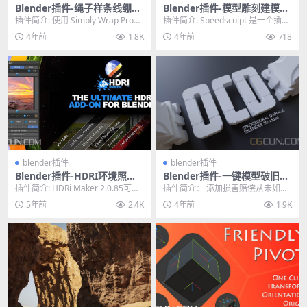
Blender插件-绳子样条线绷带
Blender插件-模型雕刻建模插
缠绕工具 Simply Wrap Pro
件 SpeedSculpt V0.1.30 含使
插件简介: 使用 Simply Wrap Pro，
插件简介: Speedsculpt 是一个插
3.0 含教程预设库
用教程
您可以创建一个包裹的网格，您
件，可帮助您尽可能快速轻松地进
4年前
1.8K
4年前
718
可...
行雕刻...
blender插件
blender插件
Blender插件-HDRI环境照明
Blender插件-一键模型破旧损
制作模拟插件 HDRi Maker 2.
坏生成插件OCD (One Click D
插件简介: HDRi Maker 2.0.85可以
插件简介： 添加损害赔偿从未如此
0.85
amage) V1.2.0 中文版
在Blender中快速模拟各种...
简单和有趣。只需选择您的模型并
5年前
2.4K
4年前
1.9K
单击“制造损坏”，...