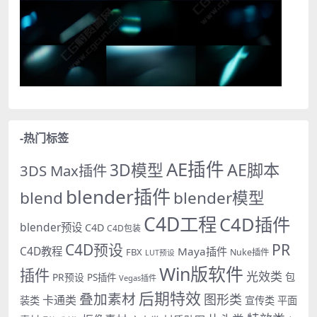
-热门标签
AE插件
AE脚本
3D模型
3DS Max插件
blender插件
blend
blender模型
C4D工程
C4D插件
blender预设
C4D
C4D包装
PR
C4D预设
C4D教程
Maya插件
FBX
Nuke插件
LUT预设
Win版软件
插件
光效类
PR预设
包
PS插件
Vegas插件
后期特效
叠加素材
图形类
卡通类
装类
宣传类
平面