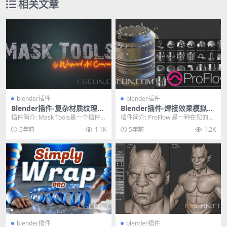
相关文章
blender插件
blender插件
Blender插件-复杂材质纹理混
Blender插件-焊接效果模拟螺
合遮罩制作插件 Mask Tools
丝模具自定义插件 Blender M
插件简介: Mask Tools是一个插件，
插件简介: ProFlow 是一种在您的对
1.6
arket ProFlow v0.0.6
可以在Blender中更改纹理和创建...
象上添加浮子的工具，可以模拟焊
5年前
1.1K
5年前
1.2K
接效果的...
blender插件
blender插件