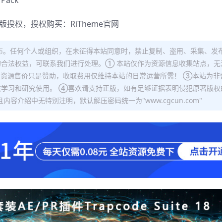
正版授权，授权购买：
RiTheme官网
布。任何个人或组织，在未征得本站同意时，禁止复制、盗用、采集、发
合法权益，可联系我们进行处理。① 本站仅作为资源信息收集站点，无
站资源售价只是赞助，收取费用仅维持本站的日常运营所需！ ③本站为非
学习和研究使用。 ④喜欢请支持正版，如有足够证据表明侵犯原著版权
容介绍中无特别注明，默认解压密码统一为"www.cgcun.com"