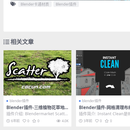
Blender卡通材质
Blender插件
相关文章
blender插件
blender插件
Blender插件-三维植物花草地
Blender插件-网格清理
快速生成插件 Blendermarket
化插件 Instant Clean V2
插件介绍: Blendermarket Scatte
插件简介: Instant Clean是B
Scatter
r是一款Blender散射插...
er的一个单击模型优化插件，内
6年前
0
0
4.0K
3年前
0
0