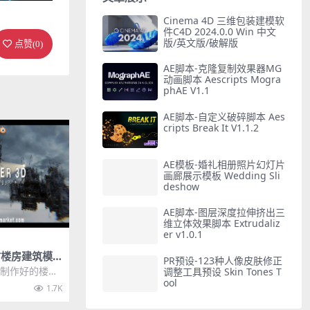
Cinema 4D 三维包装建模软
件C4D 2024.0.0 Win 中文
版/英文版/破解版
点赞(
0
)
AE脚本-克隆复制效果器MG
动画脚本 Aescripts Mogra
phAE V1.1
AE脚本-自定义破碎脚本 Aes
cripts Break It V1.1.2
AE模板-婚礼相册照片幻灯片
画廊展示模板 Wedding Sli
deshow
AE脚本-图层深度拉伸挤出三
维立体效果脚本 Extrudaliz
er v1.0.1
城市楼房建筑模
PR预设-123种人像皮肤修正
r Market C
0+制作好的楼房
调整工具预设 Skin Tones T
ool
自定义修改生
1.7K