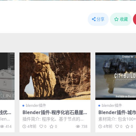
分享
收藏
blender插件
blender插件
布线优
Blender插件-程序化岩石悬崖
Blender插件-
.0.1
生成器插件 Procedural Rock
型预设插件 Blende
lend
插件简介: 程序化、基于节点的着
素材简介: 包含10
Generator
itybuilder 3D
...
色器可轻松生成无限数量的岩石或
模型预设，也可以
414
4年前
0
0
738
4年前
0
0
悬崖。它使用微位移...
成，包含贴图材质...