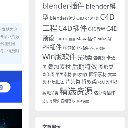
blender插件
blender模
C4D
型
blender预设
C4D
C4D包装
工程
C4D插件
C4D
C4D教程
布本站内容
法保证资源
预设
Maya插件
FBX
Nuke插件
LUT预设
营利性网
PR插件
PR预设
PS插件
Vegas插件
的，请及时
Win版软件
光效类
卡通
包装类
后期特效
叠加素材
图形类
类
抠像素材
宣传类
平面素材
文本
影视制作
特效类
片头类
材质贴图
类
相册类
科技
精选资源
达芬奇插件
类
粒子类
音频音效
达芬奇预设
高清实拍
文章展示