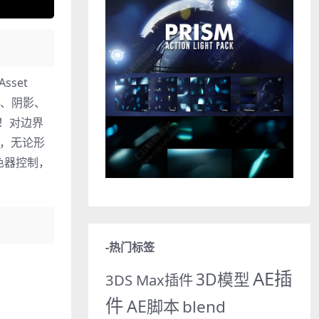
set
射、阴影、
求！对边界
格，无论形
色器控制，
-热门标签
AE插
3D模型
3DS Max插件
件
AE脚本
blend