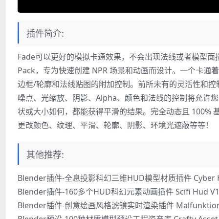
插件简介:
Fade可以更好的模拟卡通效果，不会出现法线或者模型面损坏的
Pack，专为快速创建 NPR 场景和动画而设计。一个
边框/轮廓和法线贴图的附加控制。前所未有的灵活性和控制力
噪点、光缩放、阴影、Alpha、颜色和法线的控制将允
状或大小如何，都能获得平滑的结果。完全动态且 100% 
更改颜色、纹理、平滑、轮廓、阴影、环境光遮蔽等等！
其他推荐:
Blender插件-全息投影科幻三维HUD模型材质插件 Cyber H
Blender插件-160多个HUD科幻元素动画插件 Scifi Hud V1
Blender插件-创意绘画风格滤镜实时渲染插件 Malfunktion Effec
Blender预设-100种材质模型预设工程资产库 Crafty Asset 