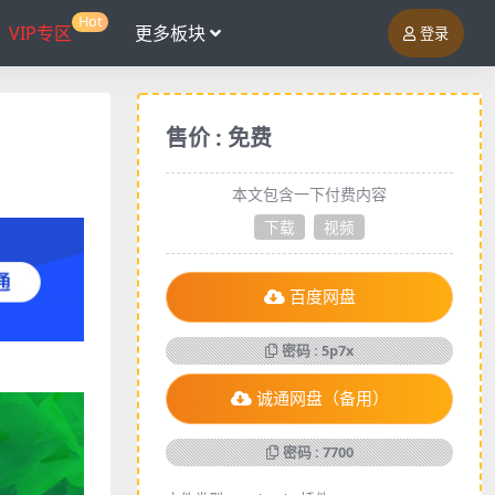
Hot
VIP专区
更多板块
登录
售价 : 免费
本文包含一下付费内容
下载
视频
百度网盘
密码 : 5p7x
诚通网盘（备用）
密码 : 7700