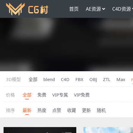
首页
AE资源
C4D资源
3D模型
全部
blend
C4D
FBX
OBJ
ZTL
Max
价格
全部
免费
VIP专属
VIP免费
排序
最新
热度
点赞
收藏
更新
随机