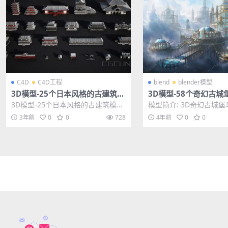
C4D
C4D工程
blend
blender模型
3D模型-25个日本风格的古建筑模
3D模型-58个奇幻古
型 格式支持C4D FBX OBJ MA
灵之城建筑模型下载
3D模型-25个日本风格的古建筑模型
模型简介: 3D奇幻古城
格式支持C4D FBX OBJ MA 其他...
之城建筑模型是一组58
3年前
0
0
728
4年前
0
0
风格城堡楼房...