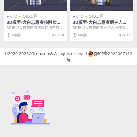
C4D
C4D工程
C4D
C4D工程
3D模型-大白志愿者核酸检测
3D模型-大白志愿者医护人员
白衣天使3D卡通IP人物模型
核酸白衣天使C4D卡通人物模
3D模型大白志愿者核酸检测白衣天
3D模型大白志愿者医护人员核酸白
型
使3D卡通IP人物模型，模型格式包
衣天使C4D卡通人物模型 感谢zb训
4年前
1.1K
4年前
837
含.C4D ....
练营的辛苦制...
©2020-2023
CGcun.com
& All rights reserved
豫ICP备2022007112
号