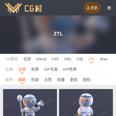
登录
ZTL
3D模型
全部
blend
C4D
FBX
OBJ
ZTL
Max
m
价格
全部
免费
VIP专属
VIP免费
排序
最新
热度
点赞
收藏
更新
随机