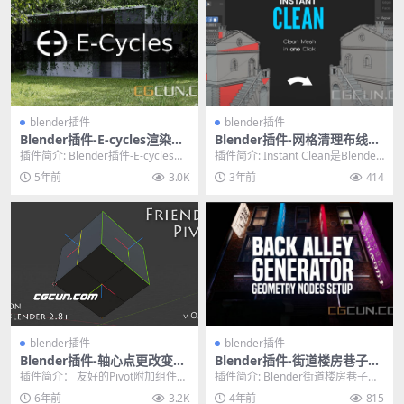
blender插件
blender插件
Blender插件-E-cycles渲染器
Blender插件-网格清理布线优
2.93.5+3.0 alpha Win RTX/G
化插件 Instant Clean V2.0.1
插件简介: Blender插件-E-cycles渲
插件简介: Instant Clean是Blender
TX版本
染器 2.93.5+3.0 a...
的一个单击模型优化插件，内...
5年前
3.0K
3年前
414
blender插件
blender插件
Blender插件-轴心点更改变换
Blender插件-街道楼房巷子快
插件Friendly Pivot For Blen
速生成插件 Back Alley Gene
插件简介： 友好的Pivot附加组件模
插件简介: Blender街道楼房巷子快
der 2.80+
rator v1.1
仿了Autodesk Maya Pivot...
速生成插件 Back Alley Gen...
6年前
3.2K
4年前
815