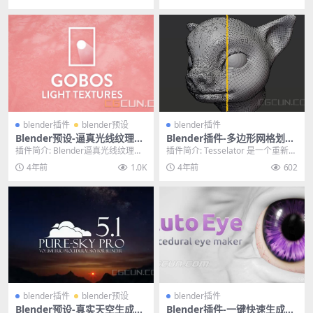
blender插件
blender预设
blender插件
Blender预设-逼真光线纹理贴
Blender插件-多边形网格划分
图图案投影生成工具 Gobos L
重拓扑 Tesselator Quadrilat
插件简介: Blender逼真光线纹理贴
插件简介: Tesselator 是一个重新网
ight Textures
eral Remeshing v1.28.1
图图案投影生成插件 Gobos Ligh...
格化插件，可帮助您轻松地从造型
4年前
1.0K
4年前
602
中创...
blender插件
blender预设
blender插件
Blender预设-真实天空生成光
Blender插件-一键快速生成漂