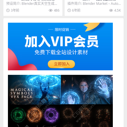
效预设 Pure-Sky Pro V6.0.2
亮真实的眼睛插件 Auto Eye
预设简介: Blender真实天空生成光
插件简介: Blender Market – Auto
7 Full Pack Eevee & Cycle
V3
效预设 Pure-Sky Pro V6....
Eye V3是针对Ble...
3年前
486
6年前
4.5K