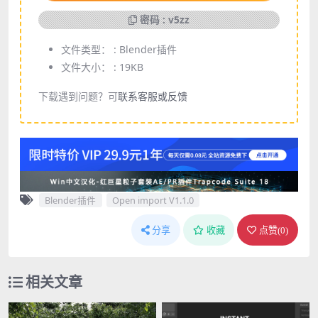
密码 : v5zz
文件类型： :
Blender插件
文件大小： :
19KB
下载遇到问题？可
联系客服或反馈
Blender插件
Open import V1.1.0
分享
收藏
点赞(
0
)
相关文章