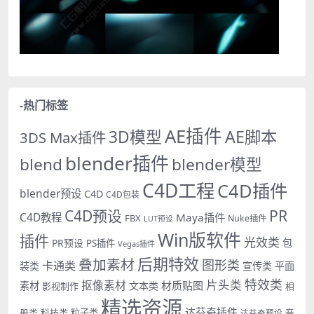
-热门标签
AE插件
AE脚本
3D模型
3DS Max插件
blender插件
blend
blender模型
C4D工程
C4D插件
blender预设
C4D
C4D包装
PR
C4D预设
C4D教程
Maya插件
FBX
Nuke插件
LUT预设
Win版软件
插件
光效类
PR预设
包
PS插件
Vegas插件
后期特效
叠加素材
图形类
卡通类
装类
宣传类
平面
特效类
片头类
抠像素材
材质贴图
素材
文本类
影视制作
相
精选资源
达芬奇插件
册类
科技类
粒子类
音
达芬奇预设