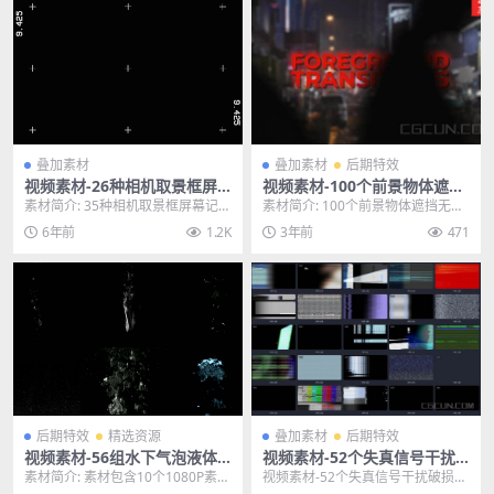
叠加素材
叠加素材
后期特效
视频素材-26种相机取景框屏
视频素材-100个前景物体遮挡
幕记录网格叠加合成4K动画素
无缝转场元素移动过渡4K动画
素材简介: 35种相机取景框屏幕记录
素材简介: 100个前景物体遮挡无缝
材
素材
网格叠加合成4K动画视频素材，超
转场元素移动过渡4K视频动画素
6年前
1.2K
3年前
471
过26种纹理...
材，只需要把素...
后期特效
精选资源
叠加素材
后期特效
视频素材-56组水下气泡液体
视频素材-52个失真信号干扰
水中泡泡超清透明通道4K视频
破损毛刺转场素材
素材简介: 素材包含10个1080P素材
视频素材-52个失真信号干扰破损毛
素材
和36个4K素材。水下气泡素材，主
刺转场素材 其他推荐: 视频素材-26