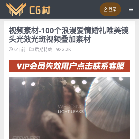
登录
视频素材-100个浪漫爱情婚礼唯美镜
头光效光斑视频叠加素材
6年前
后期特效
2.2K