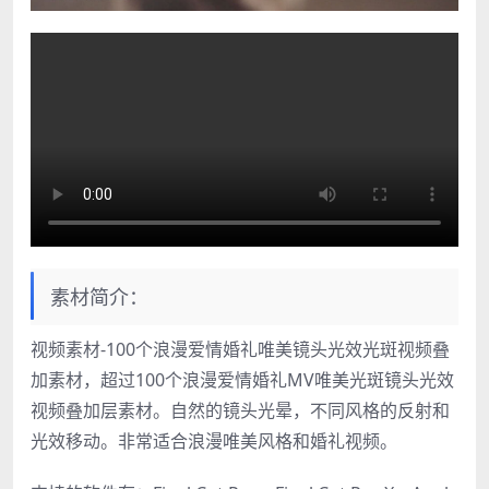
素材简介：
视频素材-100个浪漫爱情婚礼唯美镜头光效光斑视频叠
加素材，超过100个浪漫爱情婚礼MV唯美光斑镜头光效
视频叠加层素材。自然的镜头光晕，不同风格的反射和
光效移动。非常适合浪漫唯美风格和婚礼视频。