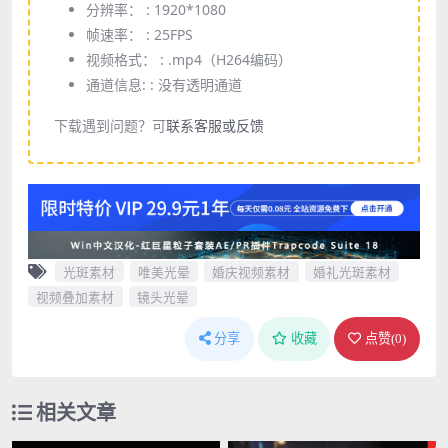
分辨率： :
1920*1080
帧速率： :
25FPS
视频格式： :
.mp4（H264编码）
通道信息: :
没有透明通道
下载遇到问题？可
联系客服或反馈
光斑素材
唯美光晕
婚庆视频素材
婚礼光斑素材
视频叠加素材
镜头光晕
分享
收藏
点赞(
0
)
相关文章