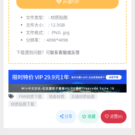
开通VIP
文件类型： :
材质贴图
文件大小： :
12.5GB
文件格式： :
.PNG .jpg
分辨率： :
4096*4096
下载遇到问题？可
联系客服或反馈
PBR材质下载
地面材质
无缝材质贴图
材质贴图下载
分享
收藏
点赞(
0
)