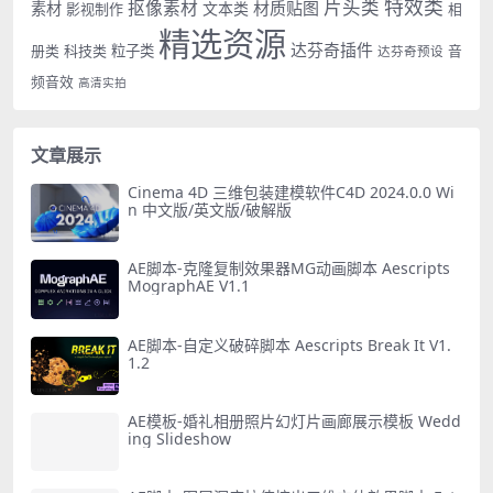
特效类
片头类
抠像素材
材质贴图
素材
文本类
影视制作
相
精选资源
达芬奇插件
册类
科技类
粒子类
音
达芬奇预设
频音效
高清实拍
文章展示
Cinema 4D 三维包装建模软件C4D 2024.0.0 Wi
n 中文版/英文版/破解版
AE脚本-克隆复制效果器MG动画脚本 Aescripts
MographAE V1.1
AE脚本-自定义破碎脚本 Aescripts Break It V1.
1.2
AE模板-婚礼相册照片幻灯片画廊展示模板 Wedd
ing Slideshow