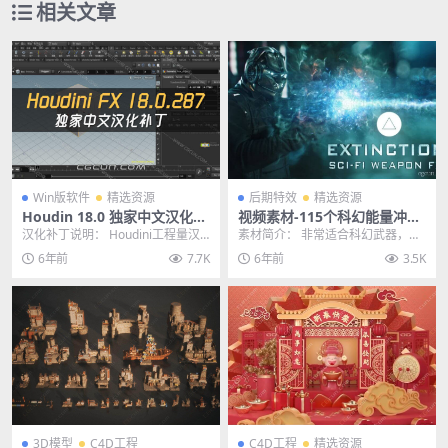
相关文章
Win版软件
精选资源
后期特效
精选资源
Houdin 18.0 独家中文汉化版
视频素材-115个科幻能量冲击
补丁 SideFX Houdini FX 18.
波魔法火焰光线VFX特效合成
汉化补丁说明： Houdini工程量汉
素材简介： 非常适合科幻武器，魔
0.287 三维电影特效制作软件
素材4K
化相当巨大的，所以汉化只汉化了
法和力量效果，动态图像等,包含电
6年前
7.7K
6年前
3.5K
部分内部的，...
流能量传送、冲击...
3D模型
C4D工程
C4D工程
精选资源