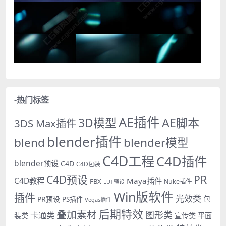
-热门标签
AE插件
AE脚本
3D模型
3DS Max插件
blender插件
blend
blender模型
C4D工程
C4D插件
blender预设
C4D
C4D包装
PR
C4D预设
C4D教程
Maya插件
FBX
Nuke插件
LUT预设
Win版软件
插件
光效类
PR预设
包
PS插件
Vegas插件
后期特效
叠加素材
图形类
卡通类
装类
宣传类
平面