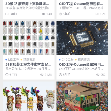
3D模型-废弃海上货轮城堡生
C4D工程-Octane财神迎春喜
锈破旧的废墟客机港口码头C4
庆中国新年拜年动画工程文件
3D模型-废弃海上货轮城堡生锈破旧
工程简介： C4D工程-Octane财神
D模型
的废墟客机港口码头C4D模型 其他
迎春喜庆中国新年拜年动画工程文
5年前
1.4K
5年前
1.2K
推荐: 3D...
件。C4D...
MD工程
精选资源
C4D工程
精选资源
59套服装工程文件素材库 Mar
C4D工程-Octane金属5G电路
velous Designer 全系列服装
图芯片板创意静帧工程
素材简介: 以上为部分MD文件展示
C4D工程-Octane金属5G电路图芯
男女装模型 含中文教程
图，一共有56套服装，西服，衬
片板创意静帧工程 其他推荐: C4D
6年前
21.8K
5年前
952
衫，棉服，裤子，...
工程...