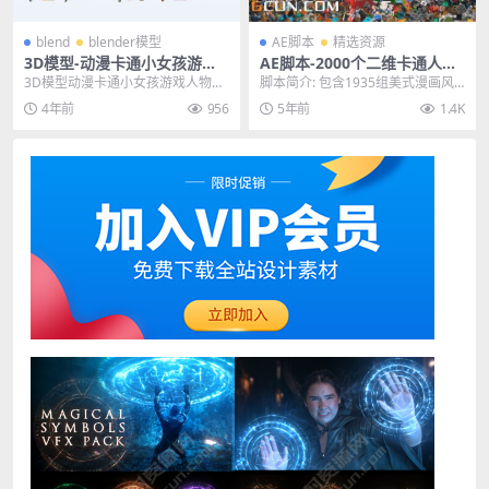
blend
blender模型
AE脚本
精选资源
3D模型-动漫卡通小女孩游戏
AE脚本-2000个二维卡通人物
人物角色模型FBX Blend C4D
场景MG动画预设包
3D模型动漫卡通小女孩游戏人物角
脚本简介: 包含1935组美式漫画风
色模型FBX Blend C4D 其他推荐:
格卡通手绘MG动画元素，比如动
4年前
956
5年前
1.4K
3...
物、背景、场景...