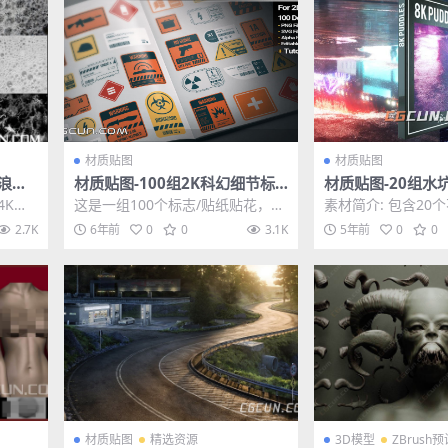
材质贴图
材质贴图
浪泡
材质贴图-100组2K科幻细节标
材质贴图-20组水
志科技贴图合集
ddlemaps by Diz
4K贴
这是一组100个标志/贴纸贴花，可
素材简介: 包含20
l.3
80组
用于在诸如Substance Painte
贴图素材，PNG格
2.7K
6年前
0
0
3.1K
5年前
0
0
r，...
三维软件 其他...
材质贴图
精选资源
3D模型
ZBrush预