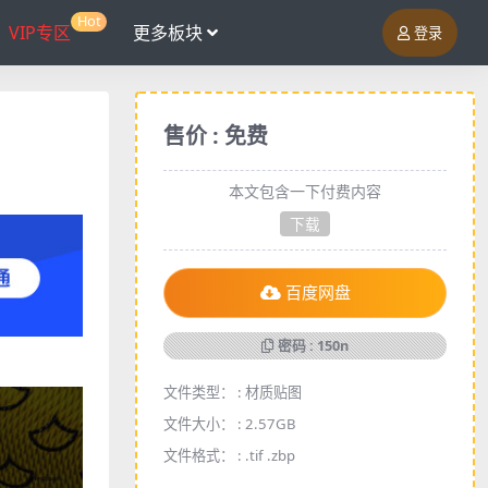
Hot
VIP专区
更多板块
登录
售价 : 免费
本文包含一下付费内容
下载
百度网盘
密码 : 150n
文件类型： :
材质贴图
文件大小： :
2.57GB
文件格式： :
.tif .zbp