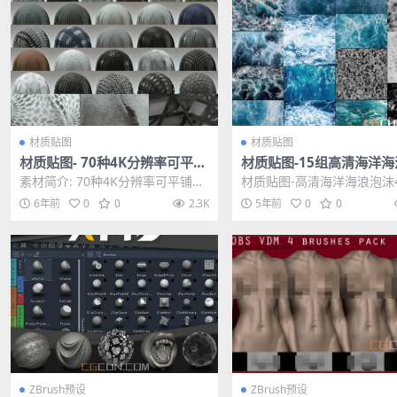
材质贴图
材质贴图
材质贴图- 70种4K分辨率可平铺
材质贴图-15组高清海洋海
织物材料布料贴图
沫4K贴图合集
素材简介: 70种4K分辨率可平铺织
材质贴图-高清海洋海浪泡沫
物材料布料贴图，它包括4K分辨率
图合集 其他推荐: 材质贴图-
6年前
0
0
2.3K
5年前
0
0
的可平铺织物...
科幻细节硬面...
ZBrush预设
ZBrush预设