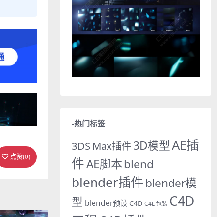
-热门标签
AE插
3D模型
3DS Max插件
点赞(
0
)
件
AE脚本
blend
blender插件
blender模
C4D
型
blender预设
C4D
C4D包装