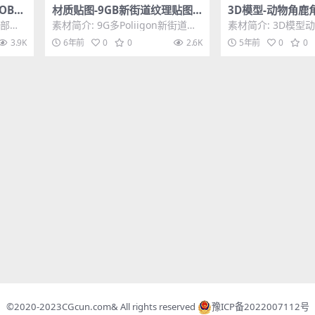
OBS
材质贴图-9GB新街道纹理贴图
3D模型-动物角鹿
材质合集Poliigon 6K贴图
模型ZBrush笔刷
胸部笔
素材简介: 9G多Poliigon新街道纹
素材简介: 3D模型
与乳房
理贴图材质合集,Poliigon是由C...
角装饰模型ZBrus
3.9K
6年前
0
0
2.6K
5年前
0
0
含60款不同...
©2020-2023
CGcun.com
& All rights reserved
豫ICP备2022007112号