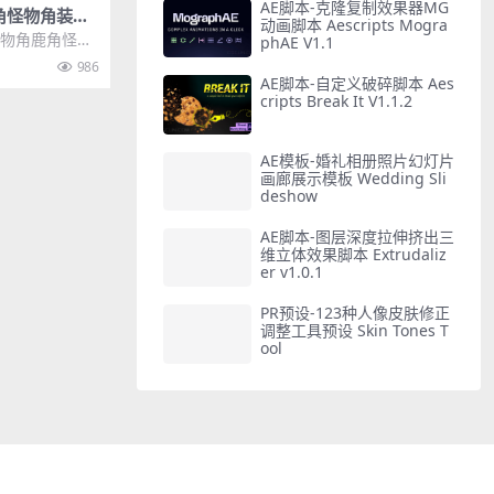
AE脚本-克隆复制效果器MG
角怪物角装饰
动画脚本 Aescripts Mogra
预设
动物角鹿角怪物
phAE V1.1
h笔刷预设，包
986
AE脚本-自定义破碎脚本 Aes
cripts Break It V1.1.2
AE模板-婚礼相册照片幻灯片
画廊展示模板 Wedding Sli
deshow
AE脚本-图层深度拉伸挤出三
维立体效果脚本 Extrudaliz
er v1.0.1
PR预设-123种人像皮肤修正
调整工具预设 Skin Tones T
ool