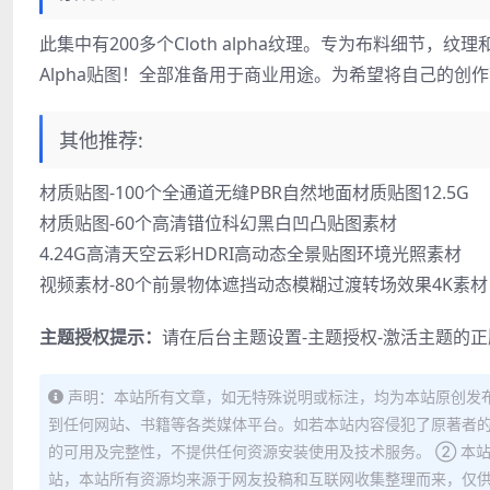
此集中有200多个Cloth alpha纹理。专为布料细节
Alpha贴图！全部准备​​用于商业用途。为希望将自己的
其他推荐:
材质贴图-100个全通道无缝PBR自然地面材质贴图12.5G
材质贴图-60个高清错位科幻黑白凹凸贴图素材
4.24G高清天空云彩HDRI高动态全景贴图环境光照素材
视频素材-80个前景物体遮挡动态模糊过渡转场效果4K素材
主题授权提示：
请在后台主题设置-主题授权-激活主题的
声明：本站所有文章，如无特殊说明或标注，均为本站原创发
到任何网站、书籍等各类媒体平台。如若本站内容侵犯了原著者的
的可用及完整性，不提供任何资源安装使用及技术服务。 ② 本
站，本站所有资源均来源于网友投稿和互联网收集整理而来，仅供