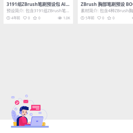
3191组ZBrush笔刷预设包 All
ZBrush 胸部笔刷预设 BO
XMD Brushes, IMMS, v3.0
VDM 4 brushes pack
预设简介: 包含3191组ZBrush笔刷
素材简介: 包含4种ZBrush
预设，生物皮肤、地形、日常材质
刷，ZBP格式，现在它可以
4年前
0
0
1.0K
5年前
0
0
等，ZB...
VDM包。...