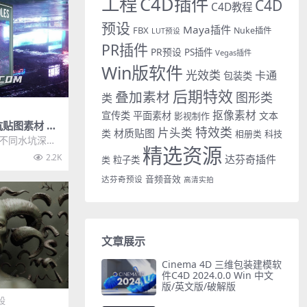
工程
C4D插件
C4D
C4D教程
预设
Maya插件
FBX
Nuke插件
LUT预设
PR插件
PR预设
PS插件
Vegas插件
Win版软件
光效类
卡通
包装类
后期特效
叠加素材
图形类
类
抠像素材
宣传类
平面素材
文本
影视制作
坑贴图素材 Pu
特效类
片头类
材质贴图
类
相册类
科技
zy Viper Vo
个不同水坑深度
精选资源
式，适用于任何
2.2K
达芬奇插件
类
粒子类
音频音效
达芬奇预设
高清实拍
文章展示
Cinema 4D 三维包装建模软
件C4D 2024.0.0 Win 中文
版/英文版/破解版
设