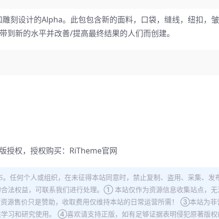
，纹理和雕刻设计的Alpha。此包包含新的面料，口袋，缝线，纽扣，
创作带到新的水平并改善/提高最终结果的人们而创建。
正版授权，授权购买：
RiTheme官网
布。任何个人或组织，在未征得本站同意时，禁止复制、盗用、采集、发
合法权益，可联系我们进行处理。① 本站仅作为资源信息收集站点，无
站资源售价只是赞助，收取费用仅维持本站的日常运营所需！ ③本站为非
学习和研究使用。 ④喜欢请支持正版，如有足够证据表明侵犯原著版权