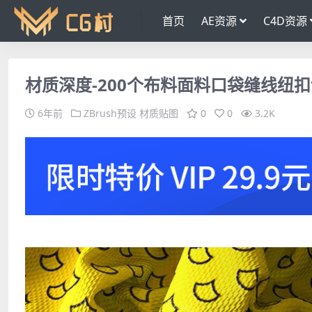
首页
AE资源
C4D资源
材质深度-200个布料面料口袋缝线纽扣
6年前
ZBrush预设
材质贴图
0
0
3.2K