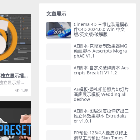
文章展示
Cinema 4D 三维包装建模软
件C4D 2024.0.0 Win 中文
版/英文版/破解版
AE脚本-克隆复制效果器MG
动画脚本 Aescripts Mogra
phAE V1.1
AE脚本-自定义破碎脚本 Aes
cripts Break It V1.1.2
象独立显示插
Solo v1.07
象独立显示插件
1.07...
AE模板-婚礼相册照片幻灯片
1.8K
画廊展示模板 Wedding Sli
deshow
AE脚本-图层深度拉伸挤出三
维立体效果脚本 Extrudaliz
er v1.0.1
PR预设-123种人像皮肤修正
调整工具预设 Skin Tones T