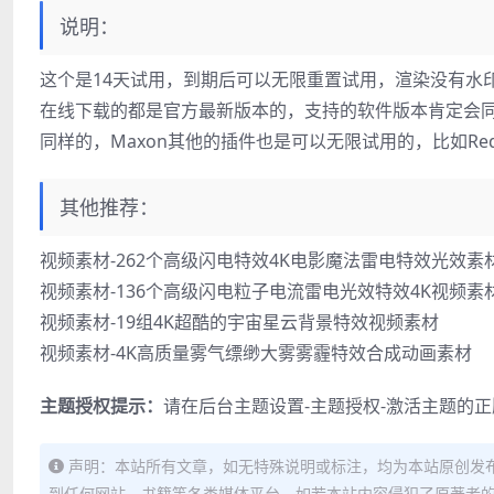
说明：
这个是14天试用，到期后可以无限重置试用，渲染没有水
在线下载的都是官方最新版本的，支持的软件版本肯定会同步
同样的，Maxon其他的插件也是可以无限试用的，比如Red 
其他推荐：
视频素材-262个高级闪电特效4K电影魔法雷电特效光效素
视频素材-136个高级闪电粒子电流雷电光效特效4K视频素
视频素材-19组4K超酷的宇宙星云背景特效视频素材
视频素材-4K高质量雾气缥缈大雾雾霾特效合成动画素材
主题授权提示：
请在后台主题设置-主题授权-激活主题的
声明：本站所有文章，如无特殊说明或标注，均为本站原创发
到任何网站、书籍等各类媒体平台。如若本站内容侵犯了原著者的