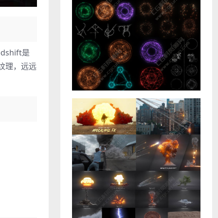
hift是
纹理，远远