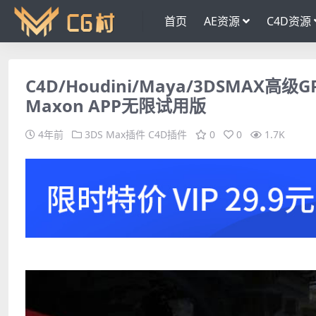
首页
AE资源
C4D资源
C4D/Houdini/Maya/3DSMAX高级GP
Maxon APP无限试用版
4年前
3DS Max插件
C4D插件
0
0
1.7K