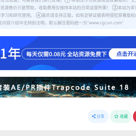
站资源售价只是赞助，收取费用仅维持本站的日常运营所需！ ③本站为非
学习和研究使用。 ④喜欢请支持正版，如有足够证据表明侵犯原著版权
容介绍中无特别注明，默认解压密码统一为"www.cgcun.com"
分享
收藏