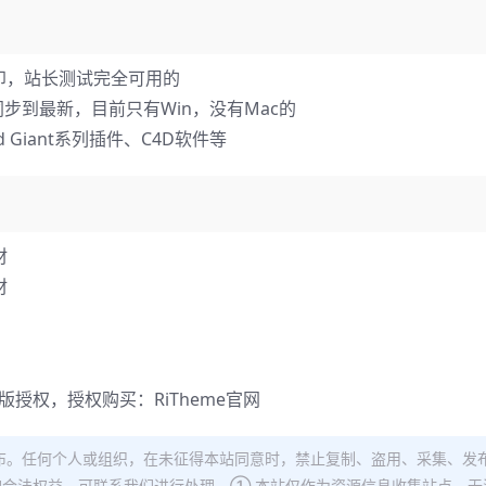
印，站长测试完全可用的
到最新，目前只有Win，没有Mac的
Giant系列插件、C4D软件等
材
材
正版授权，授权购买：
RiTheme官网
布。任何个人或组织，在未征得本站同意时，禁止复制、盗用、采集、发
合法权益，可联系我们进行处理。① 本站仅作为资源信息收集站点，无