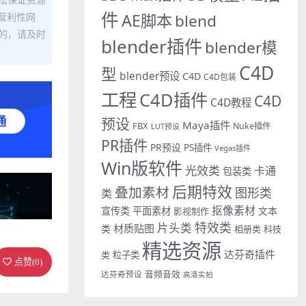
件
AE脚本
营利性网
blend
的，请及时
blender插件
blender模
C4D
型
blender预设
C4D
C4D包装
工程
C4D插件
C4D
C4D教程
预设
Maya插件
FBX
Nuke插件
LUT预设
PR插件
PR预设
PS插件
Vegas插件
Win版软件
光效类
卡通
包装类
后期特效
叠加素材
图形类
类
抠像素材
宣传类
平面素材
文本
影视制作
特效类
片头类
材质贴图
类
相册类
科技
精选资源
达芬奇插件
类
粒子类
点赞(
0
)
音频音效
达芬奇预设
高清实拍