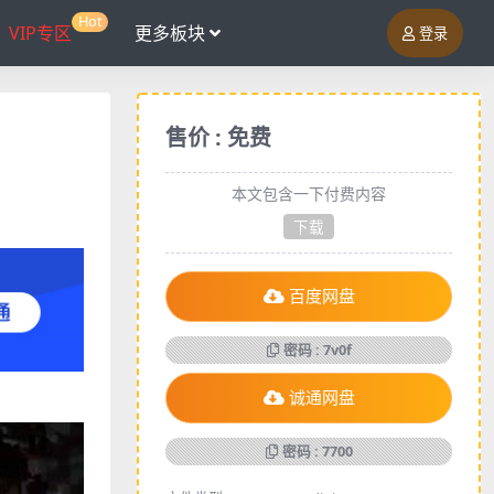
Hot
VIP专区
更多板块
登录
售价 : 免费
本文包含一下付费内容
下载
百度网盘
密码 : 7v0f
诚通网盘
密码 : 7700