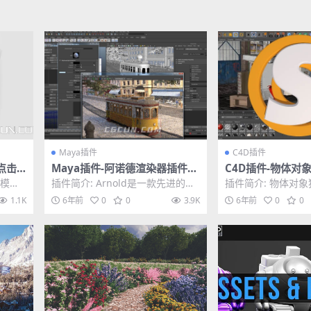
Maya插件
C4D插件
点击
Maya插件-阿诺德渲染器插件So
C4D插件-物体对
oxTo
lid Angle Maya To Arnold 4.
件 Nitro4D Nitro
建模方
插件简介: Arnold是一款先进的蒙
插件简介: 物体对
1.0 Win替换破解版
Win/Mac
，可以
特卡罗光线追踪渲染器，专为特征
Nitro4D NitroSolo v
1.1K
6年前
0
0
3.9K
6年前
0
0
长度动画和视...