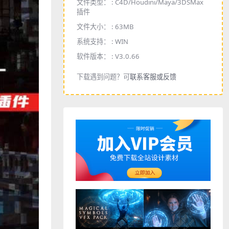
文件类型： :
C4D/Houdini/Maya/3DSMax
插件
文件大小： :
63MB
系统支持： :
WIN
软件版本： :
V3.0.66
下载遇到问题？可
联系客服或反馈