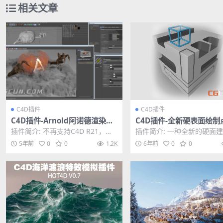
相关文章
C4D插件
C4D插件
C4D插件-Arnold阿诺德渲染器
C4D插件-全新硬表面绘制
SolidAngle C4DtoA 3.3.8 Win
建模插件 Nitro4D NitroB
插件简介: 不再支持C4D R21，增
插件简介: 一种全新的硬面
替换破解版
ol v1.07
加支持C4D R25，核心版本为Arno
式，可以随意绘制点击建模
5年前
0
0
1.2K
6年前
0
0
l...
应用于克隆、镜像、...