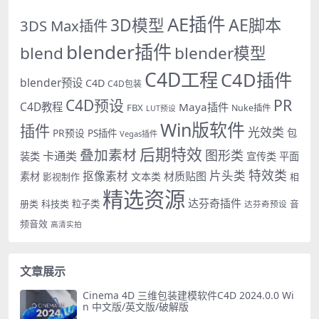
AE插件
AE脚本
3D模型
3DS Max插件
blender插件
blend
blender模型
C4D工程
C4D插件
blender预设
C4D
C4D包装
PR
C4D预设
C4D教程
Maya插件
FBX
Nuke插件
LUT预设
Win版软件
插件
光效类
PR预设
包
PS插件
Vegas插件
后期特效
叠加素材
图形类
卡通类
装类
宣传类
平面
特效类
片头类
抠像素材
材质贴图
素材
文本类
影视制作
相
精选资源
达芬奇插件
册类
科技类
粒子类
音
达芬奇预设
频音效
高清实拍
文章展示
Cinema 4D 三维包装建模软件C4D 2024.0.0 Wi
n 中文版/英文版/破解版