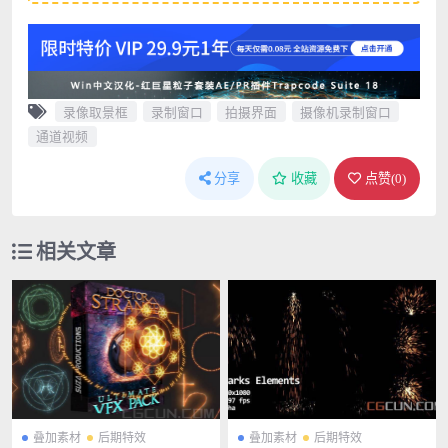
录像取景框
录制窗口
拍摄界面
摄像机录制窗口
通道视频
分享
收藏
点赞(
0
)
相关文章
叠加素材
后期特效
叠加素材
后期特效