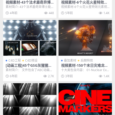
视频素材-43个法术盾奇异博
视频素材-6个火花火星特效元
士能量粒子VFX特效视频合成
素视频素材 含透明通道
素材简介: 43个法术盾奇异博士能量
视频素材-6个火花火星特效元素视
素材
粒子VFX特效视频合成素材，包含比
频素材 含透明通道 其他推荐: 视频
4年前
448
5年前
1.4K
如能量护盾...
素材-8个常...
C4D工程
C4D预设
叠加素材
后期特效
[动画工程]45个GSG灰猩猩真
视频素材-150个末日灾难龙卷
实灰尘颗粒ABC模型视频素材
风爆炸海啸陨石坠落4K特效合
素材简介： 文件包含了ABC动画模
十大类包含内容： 01-Nuclear Expl
合集
成素材
型和灰尘颗粒的动态视频文件，45
osion 核弹爆炸 02-Sh...
6年前
2.7K
3年前
1.4K
个GSG灰猩猩...