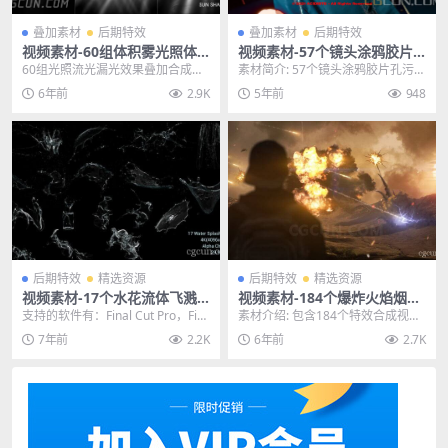
叠加素材
后期特效
叠加素材
后期特效
视频素材-60组体积雾光照体
视频素材-57个镜头涂鸦胶片
积光流光漏光效果叠加合成素
孔污渍刮痕纹理模拟叠加动画
60组光照流光漏光效果叠加合成素
素材简介: 57个镜头涂鸦胶片孔污渍
材合集
素材 Cinemarkers
材合集，这些素材包含很多效果，
刮痕纹理模拟叠加动画素材 Cinem
6年前
2.9K
5年前
948
是一个大合集，各种...
arke...
后期特效
精选资源
后期特效
精选资源
视频素材-17个水花流体飞溅
视频素材-184个爆炸火焰烟雾
水滴瀑布喷洒4K视频动画素材
坍塌流星闪电电流特效合成视
支持的软件有：Final Cut Pro，Fin
素材介绍: 包含184个特效合成视频
频素材 含透明通道
al Cut Pro X，App...
素材，包含：爆炸，浓烟，激光，
7年前
2.2K
6年前
2.7K
闪电电流，流星...