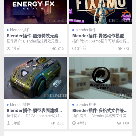
blender插件
blender插件
Blender插件-酷炫特效元素能
Blender插件-骨骼动作模型复
量光波光线冲击波插件 Energ
制粘贴绑定插件 Fixamo v1.0
插件简介: Blender酷炫特效元素能
插件简介: Fixamo插件可以轻松将
y FX
量光波光线冲击波插件 Energy FX...
模型的动作直接复制到指定的其他
4年前
846
3年前
773
模型上，使用...
blender插件
blender插件
Blender插件-模型表面建模贴
Blender插件-多格式文件兼容
图插件 DecalMachine V2.3.0
导入插件 Open import V1.1.
插件简介： DECALmachine可以直
插件简介： Blender多格式文件兼
For Blender 2.83+
0
接在模型的表面进行贴图建模，可
容导入插件 Open import V1....
5年前
2.5K
4年前
1.0K
视化操作...