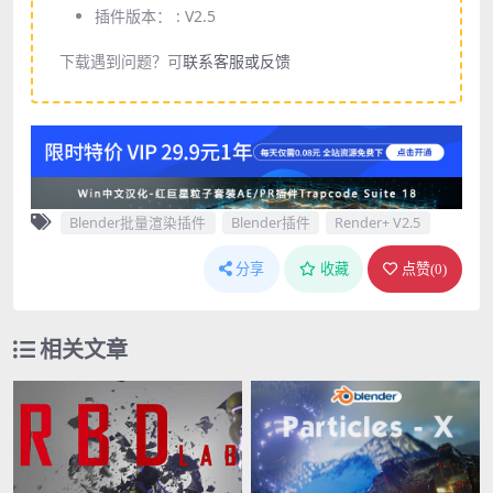
插件版本： :
V2.5
下载遇到问题？可
联系客服或反馈
Blender批量渲染插件
Blender插件
Render+ V2.5
分享
收藏
点赞(
0
)
相关文章