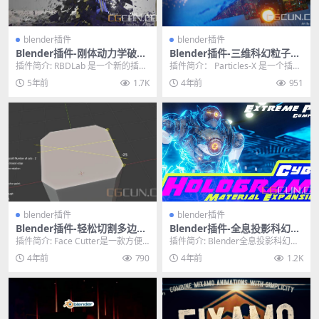
blender插件
blender插件
Blender插件-刚体动力学破碎
Blender插件-三维科幻粒子系
爆炸烟雾插件 RBDLab V1.1.1
统模拟插件 Particles-X Pro V
插件简介: RBDLab 是一个新的插
插件简介： Particles-X 是一个插
1.21含使用教程
件，可以充分利用 Blender 的物理
件，它通过几个步骤和一些调整简
5年前
1.7K
4年前
951
特...
化了 ...
blender插件
blender插件
Blender插件-轻松切割多边形
Blender插件-全息投影科幻三
Ngon面建模工具 Face Cutte
维HUD模型材质插件 Cyber
插件简介: Face Cutter是一款方便
插件简介: Blender全息投影科幻三
r V1.6.0
Holograms
的建模工具，专为轻松切割ngon面
维HUD模型材质插件 Cyber Hol...
4年前
790
4年前
1.2K
部...