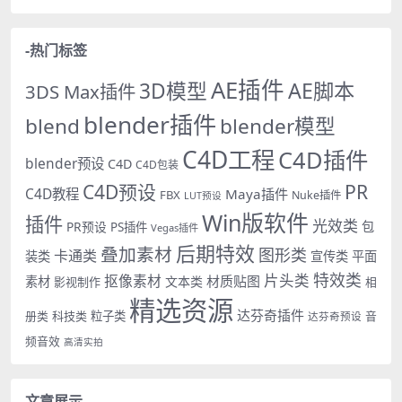
-热门标签
AE插件
AE脚本
3D模型
3DS Max插件
blender插件
blend
blender模型
C4D工程
C4D插件
blender预设
C4D
C4D包装
PR
C4D预设
C4D教程
Maya插件
FBX
Nuke插件
LUT预设
Win版软件
插件
光效类
PR预设
包
PS插件
Vegas插件
后期特效
叠加素材
图形类
卡通类
装类
宣传类
平面
特效类
片头类
抠像素材
材质贴图
素材
文本类
影视制作
相
精选资源
达芬奇插件
册类
科技类
粒子类
音
达芬奇预设
频音效
高清实拍
文章展示