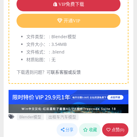
VIP免费下载
开通VIP
文件类型： :
Blender模型
文件大小： :
3.54MB
文件格式： :
.blend
材质贴图： :
无
下载遇到问题？可
联系客服或反馈
Blender模型
出租车汽车模型
分享
收藏
点赞(
0
)