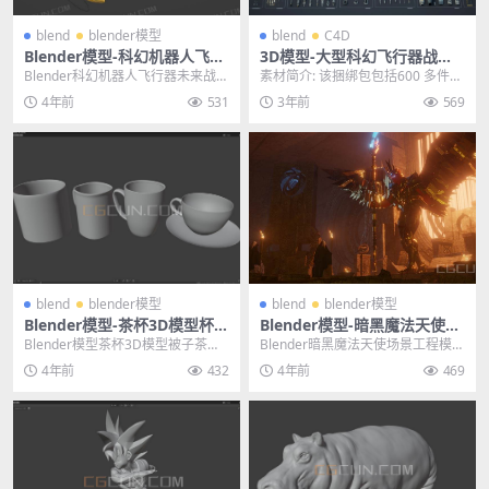
blend
blender模型
blend
C4D
Blender模型-科幻机器人飞行
3D模型-大型科幻飞行器战斗
器未来战场武器模型
机飞行员飞船机械部件模型合
Blender科幻机器人飞行器未来战场
素材简介: 该捆绑包包括600 多件物
集
武器模型 其他推荐: blender模型-...
品：一个完全绑定的 HERO角色
4年前
531
3年前
569
（提供33...
blend
blender模型
blend
blender模型
Blender模型-茶杯3D模型杯子
Blender模型-暗黑魔法天使场
茶具三维模型（白模）
景工程模型
Blender模型茶杯3D模型被子茶具
Blender暗黑魔法天使场景工程模型
三维模型（白模） 其他推荐： Blen
其他推荐: 3D模型-200+赛博朋克
4年前
432
4年前
469
de...
科...