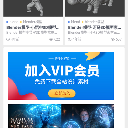
blend
blender模型
blend
blender模型
Blender模型-小悟空3D模型龙
Blender模型-河马3D模型素材
珠动漫游戏人物模型素材
三维动物模型（白模）下载
Blender模型小悟空3D模型龙珠动
Blender模型-河马3D模型素材三维
漫游戏人物模型（白模）素材 其他
模型（白模） 其他推荐: Blender...
4年前
622
4年前
557
推荐: b...