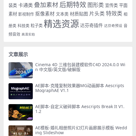
后期特效
叠加素材
图形类
卡通类
装类
宣传类
平面
特效类
片头类
抠像素材
材质贴图
素材
文本类
影视制作
相
精选资源
达芬奇插件
册类
科技类
粒子类
音
达芬奇预设
频音效
高清实拍
文章展示
Cinema 4D 三维包装建模软件C4D 2024.0.0 Wi
n 中文版/英文版/破解版
AE脚本-克隆复制效果器MG动画脚本 Aescripts
MographAE V1.1
AE脚本-自定义破碎脚本 Aescripts Break It V1.
1.2
AE模板-婚礼相册照片幻灯片画廊展示模板 Wedd
ing Slideshow