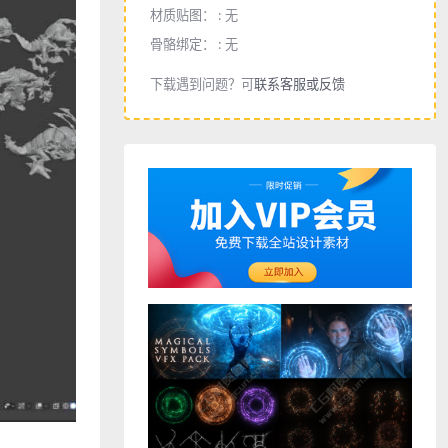
材质贴图： :
无
骨骼绑定： :
无
下载遇到问题？可
联系客服或反馈