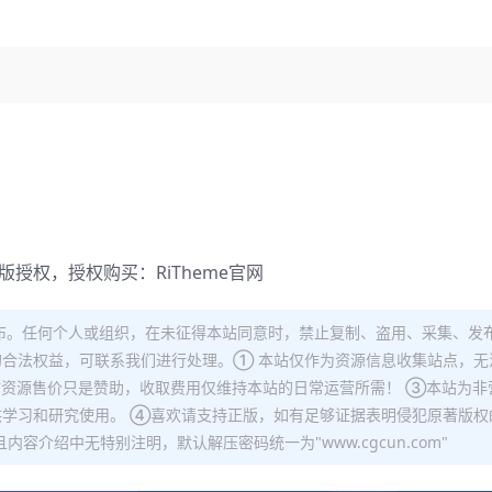
）
正版授权，授权购买：
RiTheme官网
布。任何个人或组织，在未征得本站同意时，禁止复制、盗用、采集、发
合法权益，可联系我们进行处理。① 本站仅作为资源信息收集站点，无
站资源售价只是赞助，收取费用仅维持本站的日常运营所需！ ③本站为非
学习和研究使用。 ④喜欢请支持正版，如有足够证据表明侵犯原著版权
容介绍中无特别注明，默认解压密码统一为"www.cgcun.com"