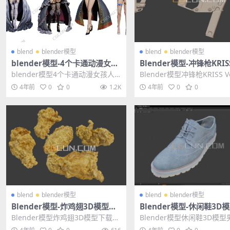
blend
blender模型
blend
blender模型
blender模型-4个卡通动漫女孩
Blender模型-冲锋枪KRISS
人物模型Airen (v1.0)
tor武器3D模型素材
blender模型4个卡通动漫女孩人
Blender模型冲锋枪KRISS Ve
物模型Airen (v1.0) 其他推荐： ...
武器3D模型素材 其他推荐： B
4年前
0
0
1.2K
4年前
0
0
blend
blender模型
blend
blender模型
Blender模型-炸鸡翅3D模型下
Blender模型-休闲鞋3D
载文件格式blend
鞋三维模型（白模）
Blender模型炸鸡翅3D模型下载文
Blender模型休闲鞋3D模
件格式blend 其他推荐: Blende...
维模型（白模） 其他推荐: Bl