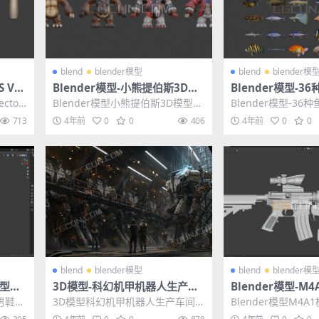
blend
blender模型
blend
blender模
 Vec
Blender模型-小熊提伯斯3D模
Blender模型-3
型三维游戏人物模型下载
三维游戏模型素材
ctor
Blender模型小熊提伯斯3D模型三
Blender模型-36
...
维游戏人物模型下载 其他推荐: Bl
维游戏模型素材 其他推
713
4年前
0
0
406
4年前
0
0
end...
e...
blend
blender模型
blend
blender模
模型男
3D模型-科幻机甲机器人生产车
Blender模型-M
间场景模型
器3D模型素材
型男鞋三
3D模型科幻机甲机器人生产车间场
Blender模型M4
ende
景模型,一个科幻机器人生产仓库场
D模型素材 其他推荐: B