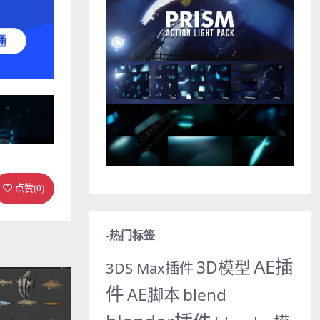
点赞(
0
)
-热门标签
AE插
3D模型
3DS Max插件
件
AE脚本
blend