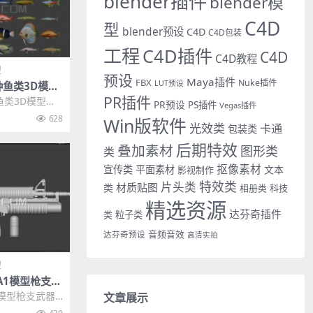
blender插件
blender模
C4D
型
blender预设
C4D
C4D包装
工程
C4D插件
C4D
C4D教程
型
预设
Maya插件
FBX
Nuke插件
LUT预设
6种鱼类3D模型
PR插件
种鱼类3D模型三
PR预设
PS插件
Vegas插件
荐: Blend
628
Win版软件
光效类
卡通
包装类
后期特效
叠加素材
图形类
类
抠像素材
宣传类
平面素材
文本
影视制作
特效类
片头类
材质贴图
类
相册类
科技
精选资源
达芬奇插件
类
粒子类
音频音效
达芬奇预设
高清实拍
型
4A1模型枪支武
A1模型枪支武器3
文章展示
lender模...