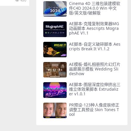
430
Cinema 4D 三维包装建模软
件C4D 2024.0.0 Win 中文
版/英文版/破解版
AE脚本-克隆复制效果器MG
动画脚本 Aescripts Mogra
phAE V1.1
AE脚本-自定义破碎脚本 Aes
cripts Break It V1.1.2
AE模板-婚礼相册照片幻灯片
画廊展示模板 Wedding Sli
deshow
AE脚本-图层深度拉伸挤出三
维立体效果脚本 Extrudaliz
er v1.0.1
PR预设-123种人像皮肤修正
调整工具预设 Skin Tones T
ool