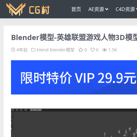
首页
AE资源
C4D资源
Blender模型-英雄联盟游戏人物3
4年前
blend
blender模型
0
0
1.5K